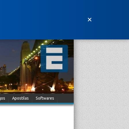
✕
gos
Apostilas
Softwares