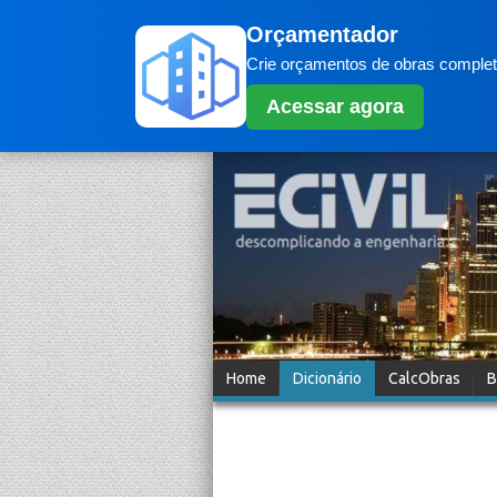
Orçamentador
Crie orçamentos de obras completo
Acessar agora
Home
Dicionário
CalcObras
B