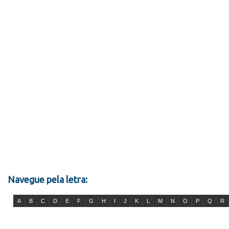
Navegue pela letra:
A
B
C
D
E
F
G
H
I
J
K
L
M
N
O
P
Q
R