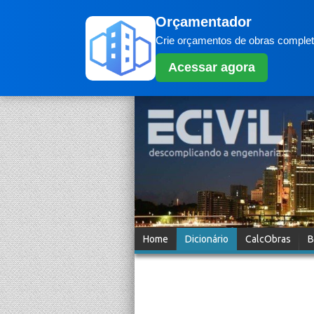
Orçamentador
Crie orçamentos de obras completo
Acessar agora
Home
Dicionário
CalcObras
B