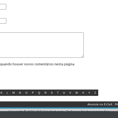
l quando houver novos comentários nesta página.
K
L
M
N
O
P
Q
R
S
T
U
V
W
X
Y
Z
Anuncie no E-Civil
Pr
Copyright © 2000-2025 Ecivilnet.com - Todos os direitos reservados.
reprodução total ou parcial sem prévia autorização (Lei 9.610/98) mesmo que c