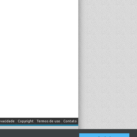
ivacidade
Copyright
Termos de uso
Contato
itada a fonte.