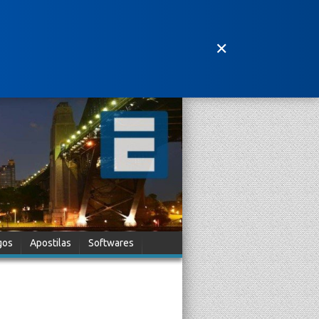
✕
gos
Apostilas
Softwares