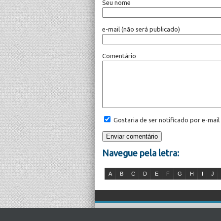
Seu nome
e-mail
(não será publicado)
Comentário
Gostaria de ser notificado por e-mai
Navegue pela letra:
A
B
C
D
E
F
G
H
I
J
É proibida a 