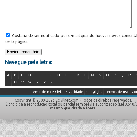
Gostaria de ser notificado por e-mail quando houver novos comentá
nesta página.
Navegue pela letra:
A
B
C
D
E
F
G
H
I
J
K
L
M
N
O
P
Q
R
T
U
V
W
X
Y
Z
Anuncie no E-Civil
Privacidade
Copyright
Termos de uso
Co
Copyright © 2000-2025 Ecivilnet.com - Todos os direitos reservados.
É proibida a reprodução total ou parcial sem prévia autorização (Lei 9.610/
mesmo que citada a fonte.