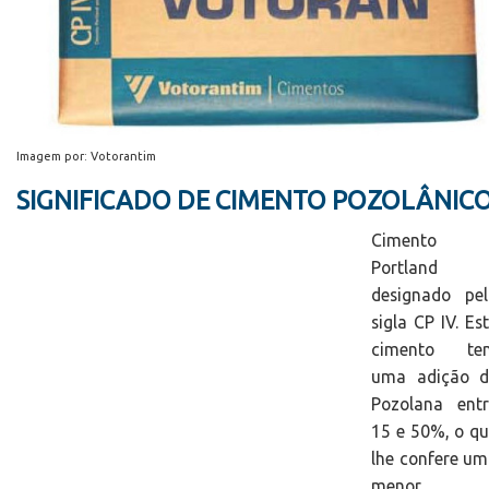
Imagem por: Votorantim
SIGNIFICADO DE CIMENTO POZOLÂNIC
Cimento
Portland
designado pel
sigla CP IV. Es
cimento te
uma adição d
Pozolana entr
15 e 50%, o q
lhe confere u
menor