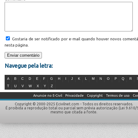
Gostaria de ser notificado por e-mail quando houver novos comentá
nesta página.
Navegue pela letra:
A
B
C
D
E
F
G
H
I
J
K
L
M
N
O
P
Q
R
T
U
V
W
X
Y
Z
Anuncie no E-Civil
Privacidade
Copyright
Termos de uso
Co
Copyright © 2000-2025 Ecivilnet.com - Todos os direitos reservados.
É proibida a reprodução total ou parcial sem prévia autorização (Lei 9.610/
mesmo que citada a fonte.