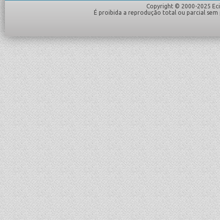
Copyright © 2000-2025 Eciv
É proibida a reprodução total ou parcial sem