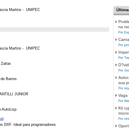
Cáscia Martins - UNIPEC
Últim
Probl
na re
Por Eug
Camad
Por jum
Cáscia Martins - UNIPEC
Imper
Por Ti
 Zattar.
D?vid
Por Jec
Autoc
 de Barros.
sua p
Por ney
 SANTILLI JUNIOR
Vaga 
Por Wal
Kit c
o AutoLisp
micro
s)
Por virt
vos DXF. Ideal para programadores
Oport