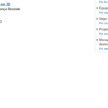
Por fór
 em 3D
Equip
ndonça Rezende
Por sup
Vaga 
AD
Por Lre
Proje
Por soc
Mscad
direto
Por ole