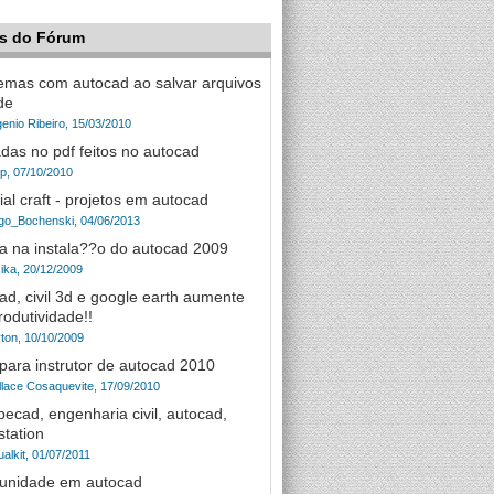
as do Fórum
emas com autocad ao salvar arquivos
de
enio Ribeiro, 15/03/2010
as no pdf feitos no autocad
p, 07/10/2010
ial craft - projetos em autocad
ago_Bochenski, 04/06/2013
a na instala??o do autocad 2009
ika, 20/12/2009
ad, civil 3d e google earth aumente
rodutividade!!
ton, 10/10/2009
para instrutor de autocad 2010
lace Cosaquevite, 17/09/2010
ypecad, engenharia civil, autocad,
station
ualkit, 01/07/2011
unidade em autocad