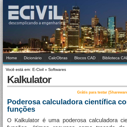
Home
Dicionário
CalcObras
Blocos CAD
Biblioteca C
Você está em: E-Civil » Softwares
Kalkulator
Grátis para testar (Sharewar
Poderosa calculadora científica 
funções
O Kalkulator é uma poderosa calculadora ci