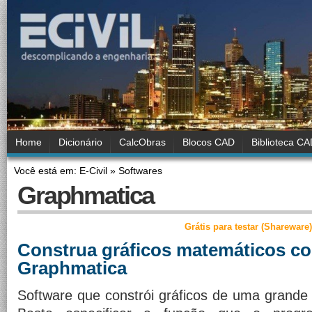
Home
Dicionário
CalcObras
Blocos CAD
Biblioteca C
Você está em: E-Civil » Softwares
Graphmatica
Grátis para testar (Shareware)
Construa gráficos matemáticos c
Graphmatica
Software que constrói gráficos de uma grande 