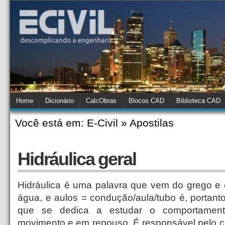
Home
Dicionário
CalcObras
Blocos CAD
Biblioteca CAD
Você está em: E-Civil » Apostilas
Hidráulica geral
Hidráulica é uma palavra que vem do grego e 
água, e aulos = condução/aula/tubo é, portanto
que se dedica a estudar o comportament
movimento e em repouso. É responsável pelo c